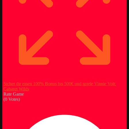
Sicher dir einen 100% Bonus bis 500€ und spiele Vinnie Volt:
Cabaret Wilds
Rate Game
(
0
Votes)