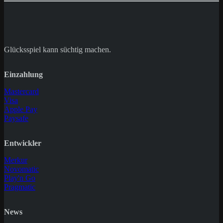
Glücksspiel kann süchtig machen.
Einzahlung
Mastercard
Visa
Apple Pay
Paysafe
Entwickler
Merkur
Novomatic
Play'n Go
Pragmatic
News