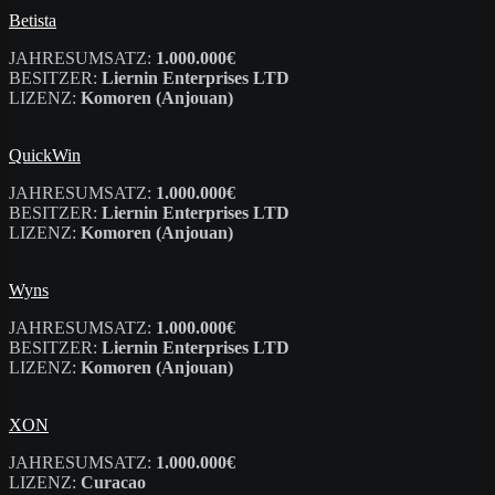
Betista
JAHRESUMSATZ:
1.000.000€
BESITZER:
Liernin Enterprises LTD
LIZENZ:
Komoren (Anjouan)
QuickWin
JAHRESUMSATZ:
1.000.000€
BESITZER:
Liernin Enterprises LTD
LIZENZ:
Komoren (Anjouan)
Wyns
JAHRESUMSATZ:
1.000.000€
BESITZER:
Liernin Enterprises LTD
LIZENZ:
Komoren (Anjouan)
XON
JAHRESUMSATZ:
1.000.000€
LIZENZ:
Curacao