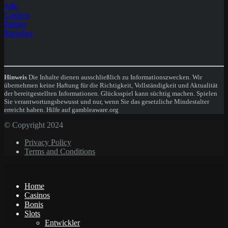
Alle
Casinos
Partner
Ratgeber
Hinweis
Die Inhalte dienen ausschließlich zu Informationszwecken. Wir
übernehmen keine Haftung für die Richtigkeit, Vollständigkeit und Aktualität
der bereitgestellten Informationen. Glücksspiel kann süchtig machen. Spielen
Sie verantwortungsbewusst und nur, wenn Sie das gesetzliche Mindestalter
erreicht haben. Hilfe auf gambleaware.org
© Copyright 2024
Privacy Policy
Terms and Conditions
Home
Casinos
Bonis
Slots
Entwickler