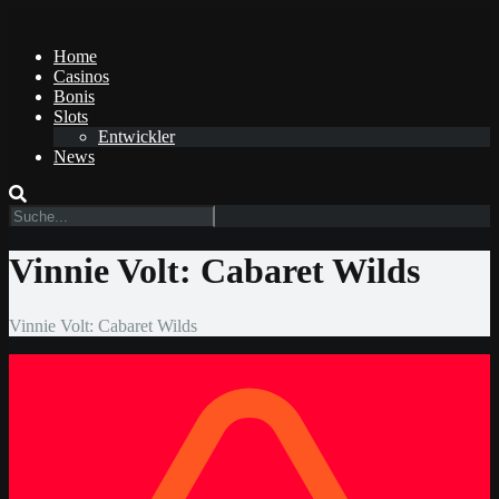
Home
Casinos
Bonis
Slots
Entwickler
News
Vinnie Volt: Cabaret Wilds
Vinnie Volt: Cabaret Wilds