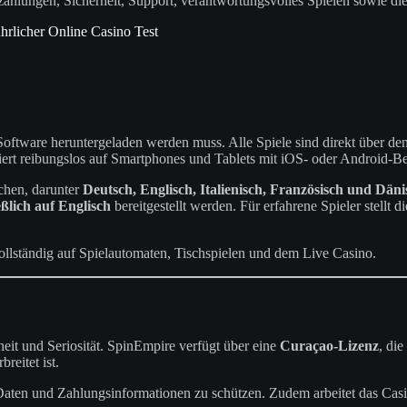
hlungen, Sicherheit, Support, verantwortungsvolles Spielen sowie die
rlicher Online Casino Test
Software heruntergeladen werden muss. Alle Spiele sind direkt über d
niert reibungslos auf Smartphones und Tablets mit iOS- oder Android-Be
achen, darunter
Deutsch, Englisch, Italienisch, Französisch und Däni
lich auf Englisch
bereitgestellt werden. Für erfahrene Spieler stellt 
vollständig auf Spielautomaten, Tischspielen und dem Live Casino.
heit und Seriosität. SpinEmpire verfügt über eine
Curaçao-Lizenz
, di
reitet ist.
Daten und Zahlungsinformationen zu schützen. Zudem arbeitet das Casi