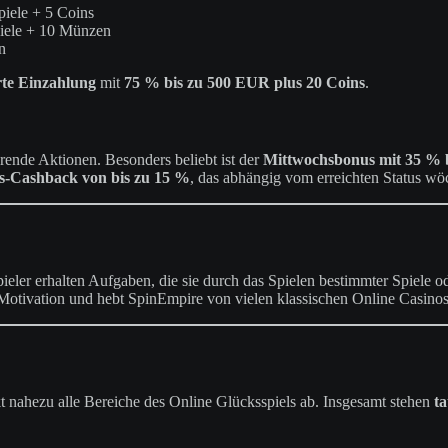
iele + 5 Coins
iele + 10 Münzen
n
rte Einzahlung
mit
75 % bis zu 500 EUR plus 20 Coins
.
ende Aktionen. Besonders beliebt ist der
Mittwochsbonus mit 35 % 
ts-Cashback von bis zu 15 %
, das abhängig vom erreichten Status wö
pieler erhalten Aufgaben, die sie durch das Spielen bestimmter Spiele 
 Motivation und hebt SpinEmpire von vielen klassischen Online Casinos
t nahezu alle Bereiche des Online Glücksspiels ab. Insgesamt stehen
ta