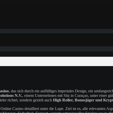
asino
, das sich durch ein auffälliges imperiales Design, ein umfangre
lutions N.V.
, einem Unternehmen mit Sitz in Curaçao, unter einer gü
eler richtet, sondern gezielt auch
High Roller, Bonusjäger und Krypt
nline Casino detailliert unter die Lupe. Ziel ist es, alle relevanten A