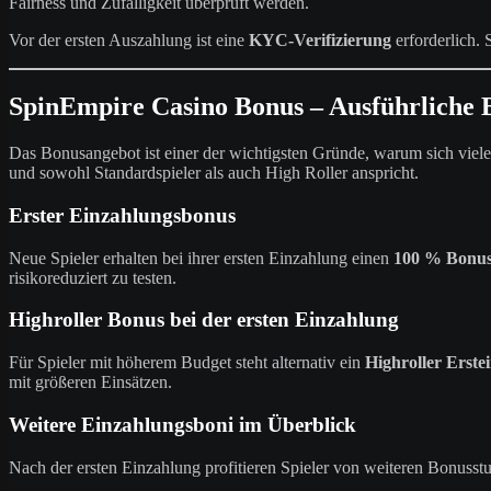
Fairness und Zufälligkeit überprüft werden.
Vor der ersten Auszahlung ist eine
KYC-Verifizierung
erforderlich. 
SpinEmpire Casino Bonus – Ausführliche 
Das Bonusangebot ist einer der wichtigsten Gründe, warum sich viele
und sowohl Standardspieler als auch High Roller anspricht.
Erster Einzahlungsbonus
Neue Spieler erhalten bei ihrer ersten Einzahlung einen
100 % Bonus
risikoreduziert zu testen.
Highroller Bonus bei der ersten Einzahlung
Für Spieler mit höherem Budget steht alternativ ein
Highroller Erst
mit größeren Einsätzen.
Weitere Einzahlungsboni im Überblick
Nach der ersten Einzahlung profitieren Spieler von weiteren Bonusstu