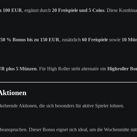
zu 100 EUR
, ergänzt durch
20 Freispiele und 5 Coins
. Diese Kombinat
n
50 % Bonus bis zu 150 EUR
, zusätzlich
60 Freispiele
sowie
10 Mü
UR plus 5 Münzen
. Für High Roller steht alternativ ein
Highroller Bon
Aktionen
ehrende Aktionen, die sich besonders für aktive Spieler lohnen.
beanspruchen. Dieser Bonus eignet sich ideal, um die Wochenmitte mit