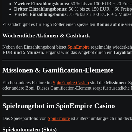
Zweiter Einzahlungsbonus:
50 % bis zu 100 EUR + 20 Freisp
Dritter Einzahlungsbonus:
50 % bis zu 150 EUR + 60 Freisp
Vierter Einzahlungsbonus:
75 % bis zu 100 EUR + 5 Münze
Zusätzlich gibt es für High Roller einen speziellen
Bonus auf die vie
Wöchentliche Aktionen & Cashback
Neben den Einzahlungsboni bietet
SpinEmpire
regelmäßig wiederkehr
EUR und 5 Münzen
. Ergänzt wird das Angebot durch ein
Loyalitä
Missionen & Gamification-Elemente
Ein besonderes Feature im
SpinEmpire Casino
sind die
Missionen
. S
oder andere Boni. Dieses Gamification-Element sorgt für zusätzliche
Spieleangebot im SpinEmpire Casino
Das Spieleportfolio von
SpinEmpire
ist äußerst umfangreich und deck
Spielautomaten (Slots)