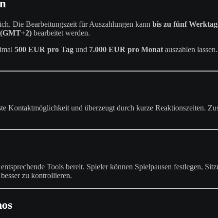
en
erlich. Die Bearbeitungszeit für Auszahlungen kann
bis zu fünf Werktag
r (GMT+2)
bearbeitet werden.
ximal
500 EUR pro Tag
und
7.000 EUR pro Monat
auszahlen lassen.
lste Kontaktmöglichkeit und überzeugt durch kurze Reaktionszeiten. Zus
entsprechende Tools bereit. Spieler können Spielpausen festlegen, Sitz
besser zu kontrollieren.
nos