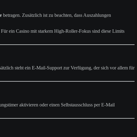
e
betragen. Zusätzlich ist zu beachten, dass Auszahlungen
 Für ein Casino mit starkem High-Roller-Fokus sind diese Limits
ätzlich steht ein E-Mail-Support zur Verfügung, der sich vor allem für
ungstimer aktivieren oder einen Selbstausschluss per E-Mail