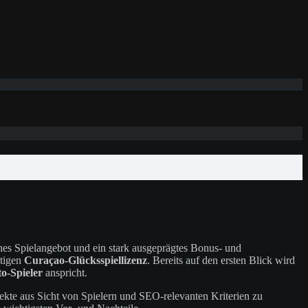
iches Spielangebot und ein stark ausgeprägtes Bonus- und
ltigen
Curaçao-Glücksspiellizenz
. Bereits auf den ersten Blick wird
o-Spieler
anspricht.
spekte aus Sicht von Spielern und SEO-relevanten Kriterien zu