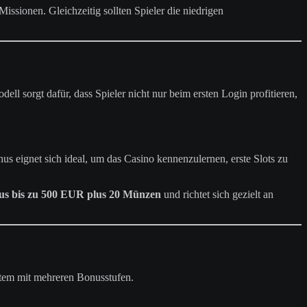
ssionen. Gleichzeitig sollten Spieler die niedrigen
ell sorgt dafür, dass Spieler nicht nur beim ersten Login profitieren,
nus eignet sich ideal, um das Casino kennenzulernen, erste Slots zu
s bis zu 500 EUR plus 20 Münzen
und richtet sich gezielt an
ystem mit mehreren Bonusstufen.