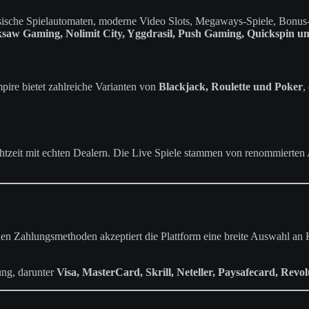
assische Spielautomaten, moderne Video Slots, Megaways-Spiele, Bonus
ksaw Gaming, Nolimit City, Yggdrasil, Push Gaming, Quickspin u
ire bietet zahlreiche Varianten von
Blackjack, Roulette und Poker
,
 Echtzeit mit echten Dealern. Die Live Spiele stammen von renommierte
hen Zahlungsmethoden akzeptiert die Plattform eine breite Auswahl a
ung, darunter
Visa, MasterCard, Skrill, Neteller, Paysafecard, Rev