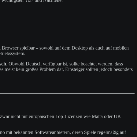
 wichtigsten Vor- und Nachteile.
en Browser spielbar – sowohl auf dem Desktop als auch auf mobilen
triebssystem.
sch
. Obwohl Deutsch verfügbar ist, sollte beachtet werden, dass
dies meist kein großes Problem dar, Einsteiger sollten jedoch besonders
e zwar nicht mit europäischen Top-Lizenzen wie Malta oder UK
no mit bekannten Softwareanbietern, deren Spiele regelmäßig auf