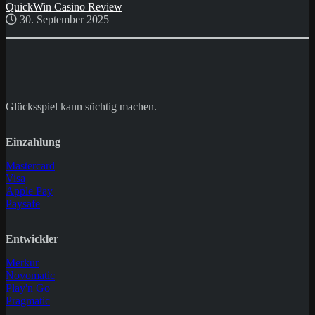
QuickWin Casino Review
30. September 2025
Glücksspiel kann süchtig machen.
Einzahlung
Mastercard
Visa
Apple Pay
Paysafe
Entwickler
Merkur
Novomatic
Play'n Go
Pragmatic