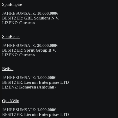
SpinEmpire
JAHRESUMSATZ:
10.000.000€
BESITZER:
GBL Solutions N.V.
LIZENZ:
Curacao
SpinBetter
JAHRESUMSATZ:
20.000.000€
BESITZER:
Sprut Group B.V.
LIZENZ:
Curacao
Betista
JAHRESUMSATZ:
1.000.000€
BESITZER:
Liernin Enterprises LTD
LIZENZ:
Komoren (Anjouan)
QuickWin
JAHRESUMSATZ:
1.000.000€
BESITZER:
Liernin Enterprises LTD