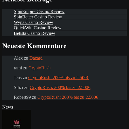
SpinEmpire Casino Review
SpinBetter Casino Review
Wyns Casino Review
QuickWin Casino Review
Betista Casino Review
Neueste Kommentare
Alex
zu
Dazard
rami
zu
CryptoRush
Jens
zu
CryptoRush: 200% bis zu 2.500€
Silizi
zu
CryptoRush: 200% bis zu 2.500€
Robert99
zu
CryptoRush: 200% bis zu 2.500€
News