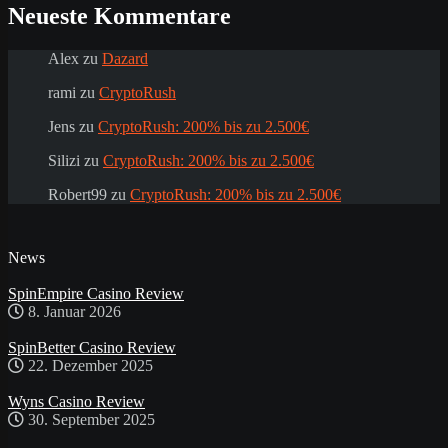
Neueste Kommentare
Alex
zu
Dazard
rami
zu
CryptoRush
Jens
zu
CryptoRush: 200% bis zu 2.500€
Silizi
zu
CryptoRush: 200% bis zu 2.500€
Robert99
zu
CryptoRush: 200% bis zu 2.500€
News
SpinEmpire Casino Review
8. Januar 2026
SpinBetter Casino Review
22. Dezember 2025
Wyns Casino Review
30. September 2025