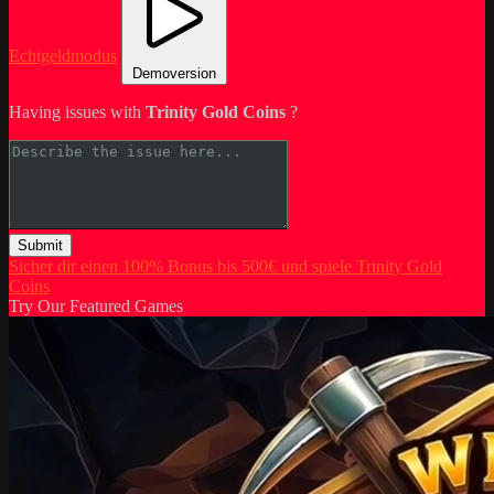
Echtgeldmodus
Demoversion
Having issues with
Trinity Gold Coins
?
Submit
Sicher dir einen 100% Bonus bis 500€ und spiele Trinity Gold
Coins
Try Our Featured Games