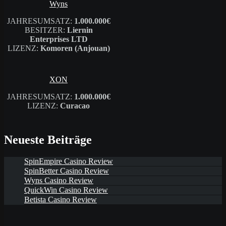
Wyns
JAHRESUMSATZ:
1.000.000€
BESITZER:
Liernin
Enterprises LTD
LIZENZ:
Komoren (Anjouan)
XON
JAHRESUMSATZ:
1.000.000€
LIZENZ:
Curacao
Neueste Beiträge
SpinEmpire Casino Review
SpinBetter Casino Review
Wyns Casino Review
QuickWin Casino Review
Betista Casino Review