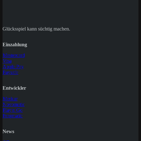
Glücksspiel kann süchtig machen.
Einzahlung
Mastercard
Visa
Apple Pay
Paysafe
Entwickler
Merkur
Novomatic
Play'n Go
Pragmatic
News