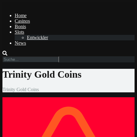
Home
Casinos
Bonis
Slots
Entwickler
News
Trinity Gold Coins
Trinity Gold Coins