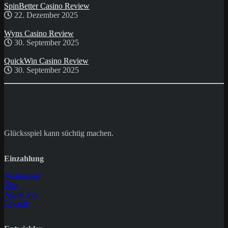
SpinBetter Casino Review
22. Dezember 2025
Wyns Casino Review
30. September 2025
QuickWin Casino Review
30. September 2025
Glücksspiel kann süchtig machen.
Einzahlung
Mastercard
Visa
Apple Pay
Paysafe