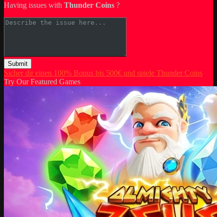
Having issues with
Thunder Coins
?
Submit
Sicher dir einen 100% Bonus bis 500€ und spiele Thunder Coins
Try Our Featured Games