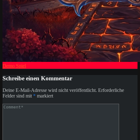
Demo Spiel
Schreibe einen Kommentar
Deine E-Mail-Adresse wird nicht veröffentlicht.
Erforderliche
Felder sind mit
*
markiert