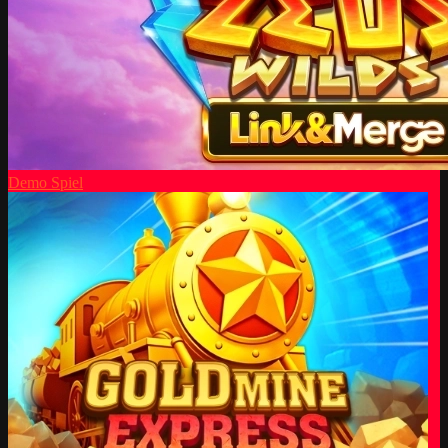
Demo Spiel