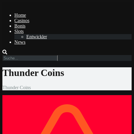
Home
Casinos
Bonis
Slots
Entwickler
News
Thunder Coins
Thunder Coins