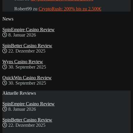
Robert99
zu
CryptoRush: 200% bis zu 2.500€
News
SpinEmpire Casino Review
8. Januar 2026
SpinBetter Casino Review
22. Dezember 2025
Wyns Casino Review
30. September 2025
QuickWin Casino Review
30. September 2025
Aktuelle Reviews
SpinEmpire Casino Review
8. Januar 2026
SpinBetter Casino Review
22. Dezember 2025