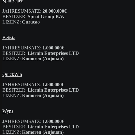
SpinBetter
JAHRESUMSATZ:
20.000.000€
BESITZER:
Sprut Group B.V.
LIZENZ:
Curacao
Betista
JAHRESUMSATZ:
1.000.000€
BESITZER:
Liernin Enterprises LTD
LIZENZ:
Komoren (Anjouan)
QuickWin
JAHRESUMSATZ:
1.000.000€
BESITZER:
Liernin Enterprises LTD
LIZENZ:
Komoren (Anjouan)
Wyns
JAHRESUMSATZ:
1.000.000€
BESITZER:
Liernin Enterprises LTD
LIZENZ:
Komoren (Anjouan)