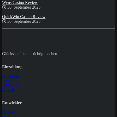
Wyns Casino Review
30. September 2025
QuickWin Casino Review
30. September 2025
Glücksspiel kann süchtig machen.
Einzahlung
Mastercard
Visa
Apple Pay
Paysafe
Entwickler
Merkur
Novomatic