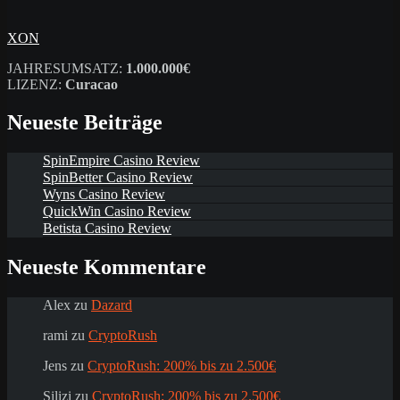
XON
JAHRESUMSATZ:
1.000.000€
LIZENZ:
Curacao
Neueste Beiträge
SpinEmpire Casino Review
SpinBetter Casino Review
Wyns Casino Review
QuickWin Casino Review
Betista Casino Review
Neueste Kommentare
Alex
zu
Dazard
rami
zu
CryptoRush
Jens
zu
CryptoRush: 200% bis zu 2.500€
Silizi
zu
CryptoRush: 200% bis zu 2.500€