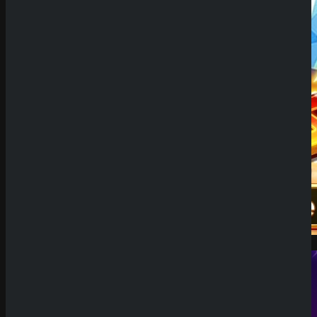
Demo Spiel