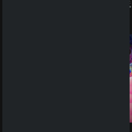
BESITZER:
LIZENZ:
Liernin
Curacao
Enterprises
LTD
LIZENZ:
Komoren
(Anjouan)
Neueste
Beiträge
SpinEmpir
e Casino
Review
SpinBetter
Casino
Review
Wyns
Casino
Review
QuickWin