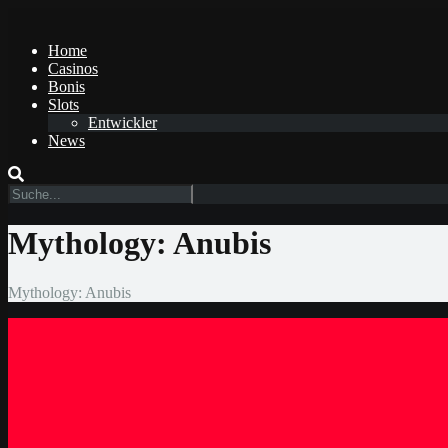
Home
Casinos
Bonis
Slots
Entwickler
News
Mythology: Anubis
Mythology: Anubis