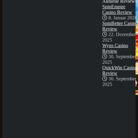
Aktuelle Reviews
SpinEmpire
Casino Review
8. Januar 2026
SpinBetter Casino
Review
22. Dezember
2025
Wyns Casino
Review
30. September
2025
QuickWin Casino
Review
30. September
2025
Demo Spiel