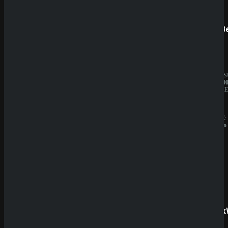
SpinEmpire
SpinB
JAHRESUMSATZ:
JAHRES
10.000.000€
20.000.0
BESITZER:
BESITZE
GBL
Sprut
Solutions
Group
N.V.
B.V.
LIZENZ:
LIZENZ:
Curacao
Curacao
Betista
Quick