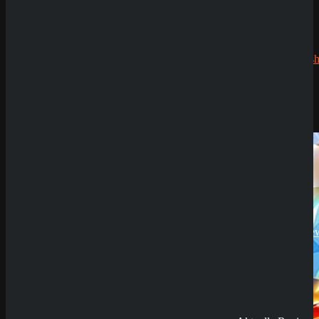
Having issues with
Ladderz
?
zu 2.500€
Robert99
zu
CryptoRush
200% bis
zu 2.500€
Submit
Sicher dir einen 100% Bonus bis 500€ und spiele
Ladderz
Try Our Featured Games
News
SpinEmpire Casino
Review
8. Januar 2026
SpinBetter Casino
Review
22. Dezember
2025
Wyns Casino Revie
30. September
2025
QuickWin Casino
Review
30. September
2025