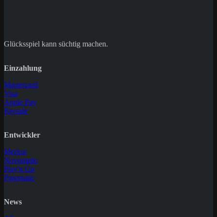
Glücksspiel kann süchtig machen.
Einzahlung
Mastercard
Visa
Apple Pay
Paysafe
Entwickler
Merkur
Novomatic
Play'n Go
Pragmatic
News