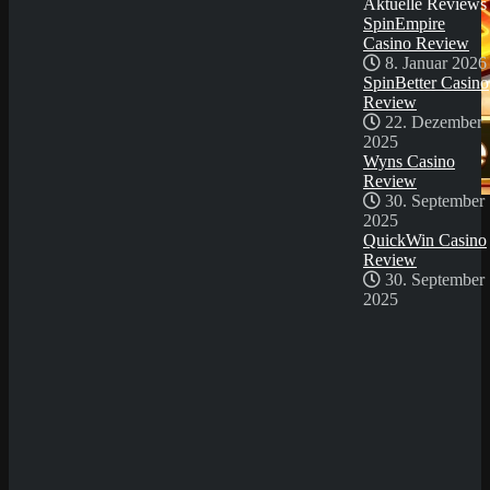
Aktuelle Reviews
SpinEmpire
Casino Review
8. Januar 2026
SpinBetter Casino
Review
22. Dezember
2025
Wyns Casino
Review
30. September
Demo Spiel
2025
QuickWin Casino
Review
30. September
2025