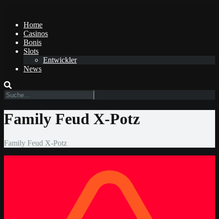
Home
Casinos
Bonis
Slots
Entwickler
News
Family Feud X-Potz
Family Feud X-Potz