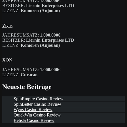
JAHRESUMSATZ:
1.000.000€
BESITZER:
Liernin Enterprises LTD
LIZENZ:
Komoren (Anjouan)
Wyns
JAHRESUMSATZ:
1.000.000€
BESITZER:
Liernin Enterprises LTD
LIZENZ:
Komoren (Anjouan)
XON
JAHRESUMSATZ:
1.000.000€
LIZENZ:
Curacao
Neueste Beiträge
SpinEmpire Casino Review
SpinBetter Casino Review
Wyns Casino Review
QuickWin Casino Review
Betista Casino Review