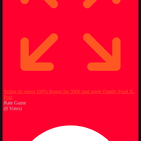
Sicher dir einen 100% Bonus bis 500€ und spiele Family Feud X-
Potz
Rate Game
(
0
Votes)