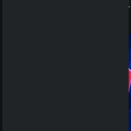
BESITZER:
LIZENZ:
Liernin
Curacao
Enterprises
LTD
LIZENZ:
Komoren
(Anjouan)
Neueste
Beiträge
SpinEmpir
e Casino
Review
SpinBetter
Casino
Review
Wyns
Casino
Review
QuickWin