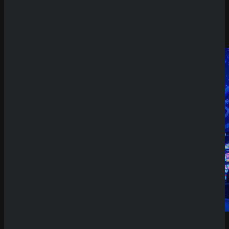
Demo Spiel
Demo Spiel