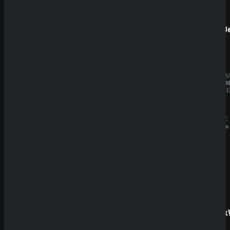
SpinEmpire
SpinB
JAHRESUMSATZ:
JAHRES
10.000.000€
20.000.0
BESITZER:
BESITZE
GBL
Sprut
Solutions
Group
N.V.
B.V.
LIZENZ:
LIZENZ:
Curacao
Curacao
Betista
Quick