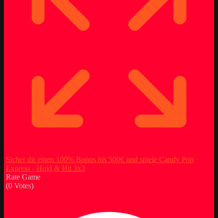
Sicher dir einen 100% Bonus bis 500€ und spiele Candy Pop
Express - Hold & Hit 3x3
Rate Game
(
0
Votes)