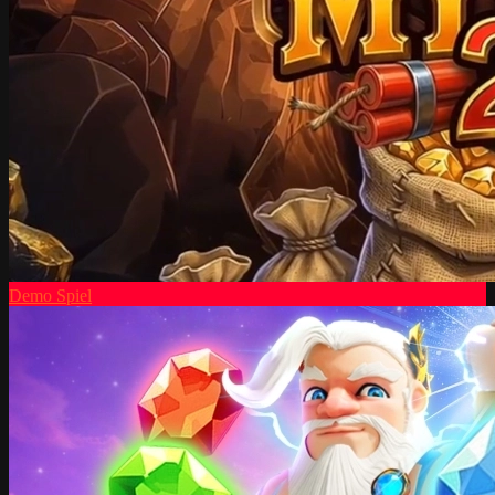
Demo Spiel