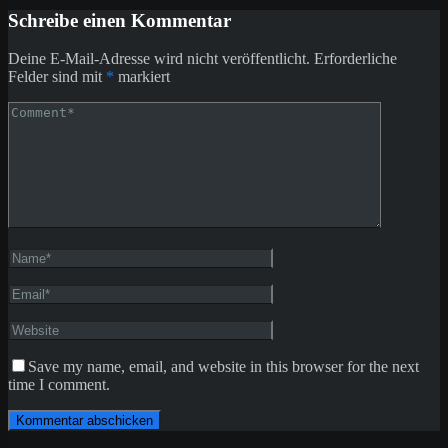
Schreibe einen Kommentar
Deine E-Mail-Adresse wird nicht veröffentlicht.
Erforderliche
Felder sind mit
*
markiert
Save my name, email, and website in this browser for the next
time I comment.