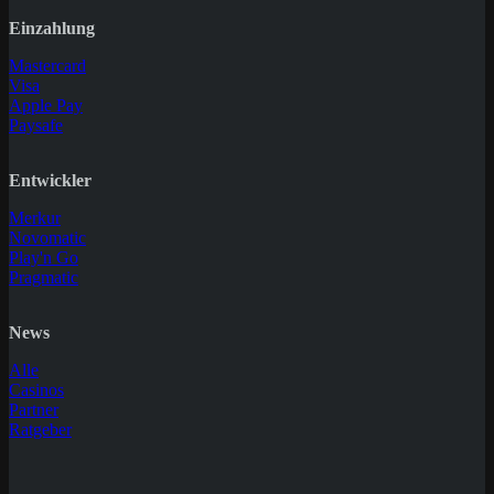
Einzahlung
Mastercard
Visa
Apple Pay
Paysafe
Entwickler
Merkur
Novomatic
Play'n Go
Pragmatic
News
Alle
Casinos
Partner
Ratgeber