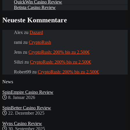
QuickWin Casino Review
Betista Casino Review
Neueste Kommentare
Alex
zu
Dazard
rami
zu
CryptoRush
Jens
zu
CryptoRush: 200% bis zu 2.500€
Silizi
zu
CryptoRush: 200% bis zu 2.500€
Robert99
zu
CryptoRush: 200% bis zu 2.500€
News
SpinEmpire Casino Review
8. Januar 2026
SpinBetter Casino Review
22. Dezember 2025
Wyns Casino Review
30. September 2025