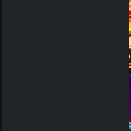
Demo Spiel