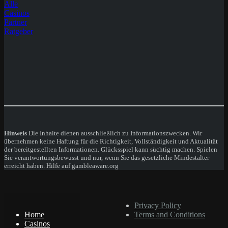
Alle
Casinos
Partner
Ratgeber
Hinweis
Die Inhalte dienen ausschließlich zu Informationszwecken. Wir
übernehmen keine Haftung für die Richtigkeit, Vollständigkeit und Aktualität
der bereitgestellten Informationen. Glücksspiel kann süchtig machen. Spielen
Sie verantwortungsbewusst und nur, wenn Sie das gesetzliche Mindestalter
erreicht haben. Hilfe auf gambleaware.org
© Copyright 2024
Privacy Policy
Home
Terms and Conditions
Casinos