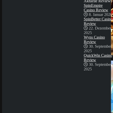
Aktuelle Reviews
SpinEmpire
Casino Review
8. Januar 2026
SpinBetter Casino
Review
22. Dezember
2025
Wyns Casino
Review
30. September
2025
QuickWin Casino
Demo Spiel
Review
30. September
2025