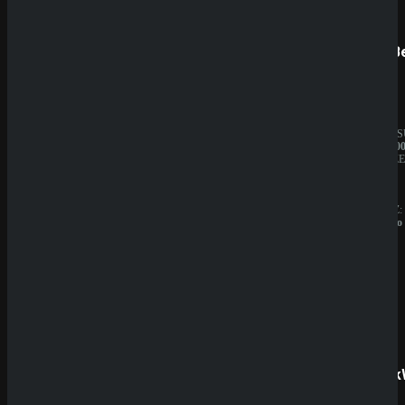
SpinEmpire
SpinB
JAHRESUMSATZ:
JAHRES
10.000.000€
20.000.0
BESITZER:
BESITZE
GBL
Sprut
Solutions
Group
N.V.
B.V.
LIZENZ:
LIZENZ:
Curacao
Curacao
Betista
Quick