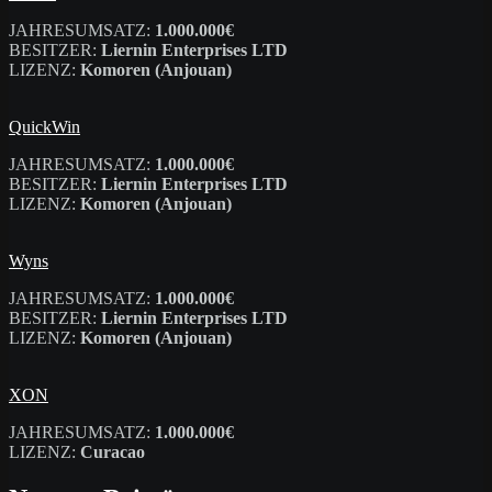
JAHRESUMSATZ:
1.000.000€
BESITZER:
Liernin Enterprises LTD
LIZENZ:
Komoren (Anjouan)
QuickWin
JAHRESUMSATZ:
1.000.000€
BESITZER:
Liernin Enterprises LTD
LIZENZ:
Komoren (Anjouan)
Wyns
JAHRESUMSATZ:
1.000.000€
BESITZER:
Liernin Enterprises LTD
LIZENZ:
Komoren (Anjouan)
XON
JAHRESUMSATZ:
1.000.000€
LIZENZ:
Curacao