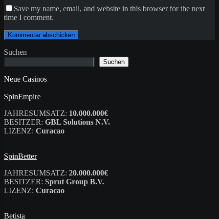
Save my name, email, and website in this browser for the next
time I comment.
Suchen
Suchen
Neue Casinos
SpinEmpire
JAHRESUMSATZ:
10.000.000€
BESITZER:
GBL Solutions N.V.
LIZENZ:
Curacao
SpinBetter
JAHRESUMSATZ:
20.000.000€
BESITZER:
Sprut Group B.V.
LIZENZ:
Curacao
Betista