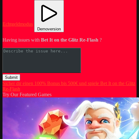
Echtgeldmodus
Demoversion
Having issues with
Bet It on the Glitz Re-Flash
?
Submit
Sicher dir einen 100% Bonus bis 500€ und spiele Bet It on the Glitz
Re-Flash
Try Our Featured Games