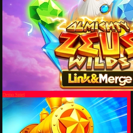
Demo Spiel