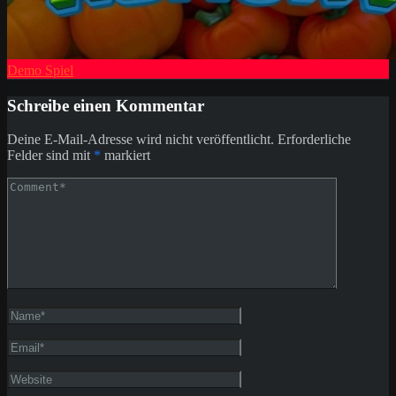
Demo Spiel
Schreibe einen Kommentar
Deine E-Mail-Adresse wird nicht veröffentlicht.
Erforderliche
Felder sind mit
*
markiert