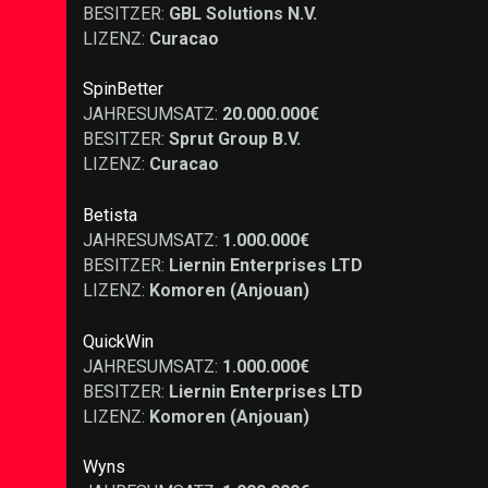
BESITZER:
GBL Solutions N.V.
LIZENZ:
Curacao
SpinBetter
JAHRESUMSATZ:
20.000.000€
BESITZER:
Sprut Group B.V.
LIZENZ:
Curacao
Betista
JAHRESUMSATZ:
1.000.000€
BESITZER:
Liernin Enterprises LTD
LIZENZ:
Komoren (Anjouan)
QuickWin
JAHRESUMSATZ:
1.000.000€
BESITZER:
Liernin Enterprises LTD
LIZENZ:
Komoren (Anjouan)
Wyns