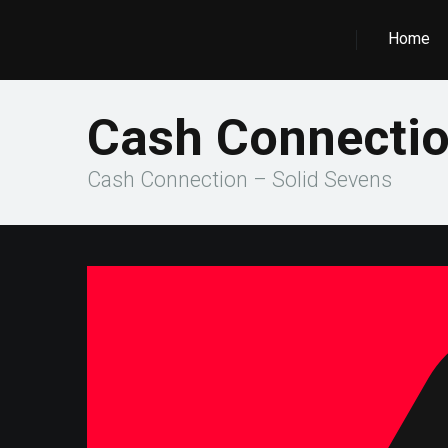
Home
Cash Connectio
Cash Connection – Solid Sevens