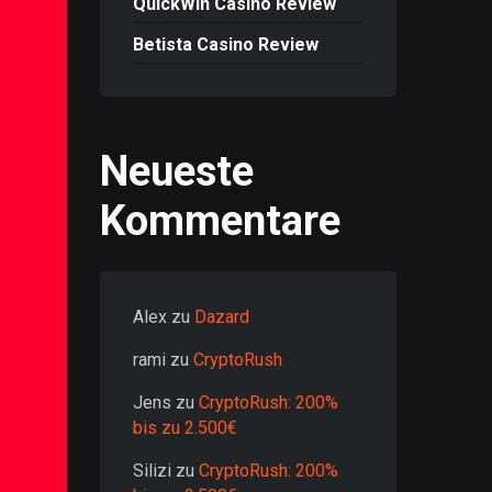
QuickWin Casino Review
Betista Casino Review
Neueste
Kommentare
Alex
zu
Dazard
rami
zu
CryptoRush
Jens
zu
CryptoRush: 200%
bis zu 2.500€
Silizi
zu
CryptoRush: 200%