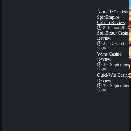
30. September
2025
Aktuelle Reviews
SpinEmpire
Casino Review
8. Januar 2026
SpinBetter Casino
Review
22. Dezember
2025
Wyns Casino
Review
30. September
2025
QuickWin Casino
Review
Demo Spiel
30. September
2025