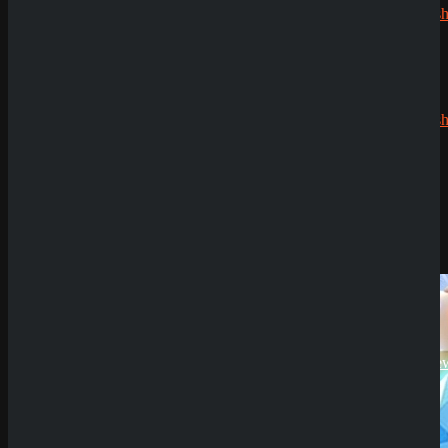
CryptoRush
Echtgeldmodus
200% bis
Demoversion
zu 2.500€
Having issues with
Tornado Treasure - Hold &
Robert99
Hit 3x3
?
zu
CryptoRush
200% bis
zu 2.500€
Submit
News
Sicher dir einen 100% Bonus bis 500€ und spiele
SpinEmpire Casino
Tornado Treasure - Hold & Hit 3x3
Review
Try Our Featured Games
8. Januar 2026
SpinBetter Casino
Review
22. Dezember
2025
Wyns Casino Revie
30. September
2025
QuickWin Casino
Review