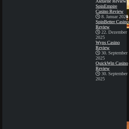
Aktuelle Reviews
SpinEmpire
Casino Review
8. Januar 2026
SpinBetter Casino
Review
Demo Spiel
22. Dezember
2025
Wyns Casino
Review
30. September
2025
QuickWin Casino
Review
30. September
2025
Demo Spiel