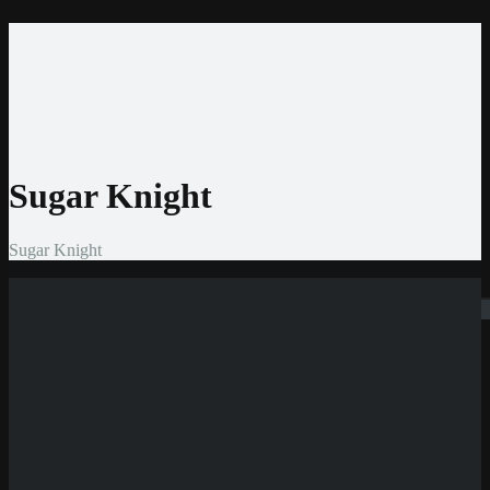
Home
Casinos
Bonis
Slots
Entwickler
News
Sugar Knight
Sugar Knight
Suchen
Neue Casinos