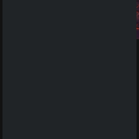
Demo Spiel
Schreibe einen Kommentar
Deine E-Mail-Adresse wird nicht veröffentlicht.
Erforderliche Felder sind mit
*
markiert