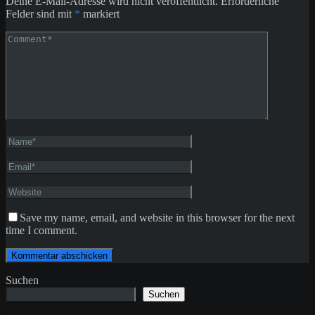
Deine E-Mail-Adresse wird nicht veröffentlicht.
Erforderliche
Felder sind mit
*
markiert
Save my name, email, and website in this browser for the next
time I comment.
Suchen
Suchen