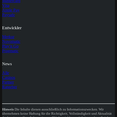
Mastercard
Visa
Apple Pay
Paysafe
Entwickler
Merkur
Novomatic
Play'n Go
Pragmatic
News
Alle
Casinos
Partner
Ratgeber
Hinweis
Die Inhalte dienen ausschließlich zu Informationszwecken. Wir
übernehmen keine Haftung für die Richtigkeit, Vollständigkeit und Aktualität