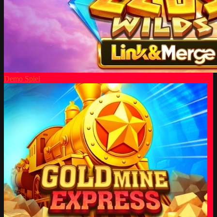
Demo Spiel