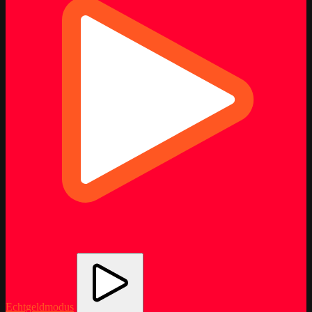
Echtgeldmodus