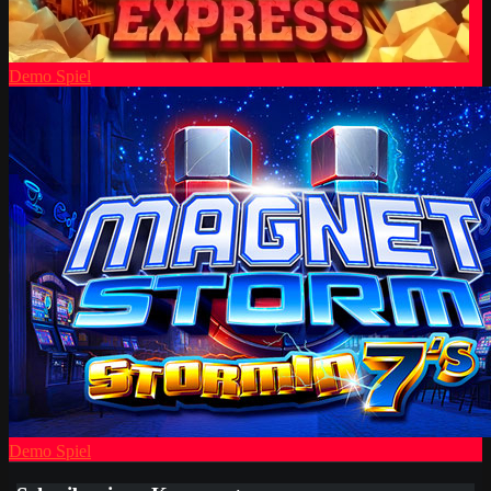
Demo Spiel
Demo Spiel