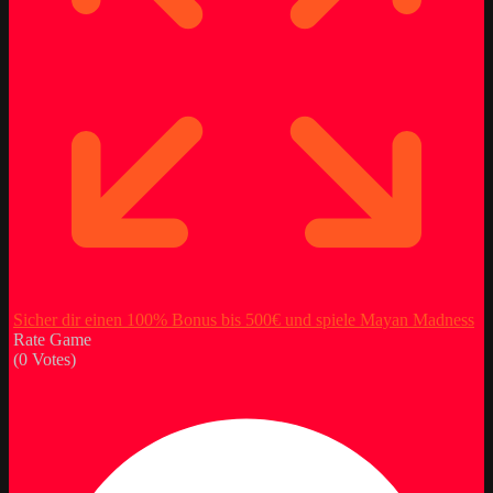
Sicher dir einen 100% Bonus bis 500€ und spiele Mayan Madness
Rate Game
(
0
Votes)