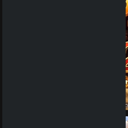
Silizi
zu
CryptoRush
200% bis
zu 2.500€
Robert99
zu
CryptoRush
200% bis
zu 2.500€
News
SpinEmpire Casino
Review
8. Januar 2026
SpinBetter Casino
Review
22. Dezember
2025
Wyns Casino Revie
30. September
Demo Spiel
2025
QuickWin Casino
Review