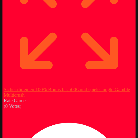
Sicher dir einen 100% Bonus bis 500€ und spiele Jungle Gamble
Multicrush
Rate Game
(
0
Votes)