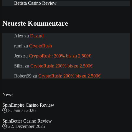
Betista Casino Review
Neueste Kommentare
Alex
zu
Dazard
rami
zu
CryptoRush
Jens
zu
CryptoRush: 200% bis zu 2.500€
Silizi
zu
CryptoRush: 200% bis zu 2.500€
Robert99
zu
CryptoRush: 200% bis zu 2.500€
News
SpinEmpire Casino Review
8. Januar 2026
SpinBetter Casino Review
22. Dezember 2025