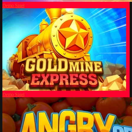
Demo Spiel
Demo Spiel