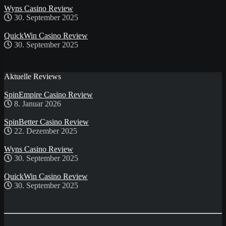
Wyns Casino Review
30. September 2025
QuickWin Casino Review
30. September 2025
Aktuelle Reviews
SpinEmpire Casino Review
8. Januar 2026
SpinBetter Casino Review
22. Dezember 2025
Wyns Casino Review
30. September 2025
QuickWin Casino Review
30. September 2025