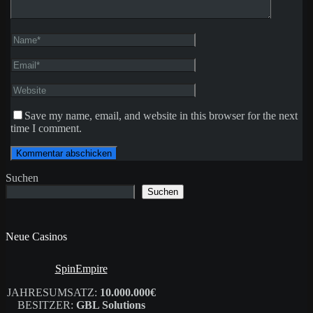
Save my name, email, and website in this browser for the next
time I comment.
Suchen
Suchen
Neue Casinos
SpinEmpire
JAHRESUMSATZ:
10.000.000€
BESITZER:
GBL Solutions