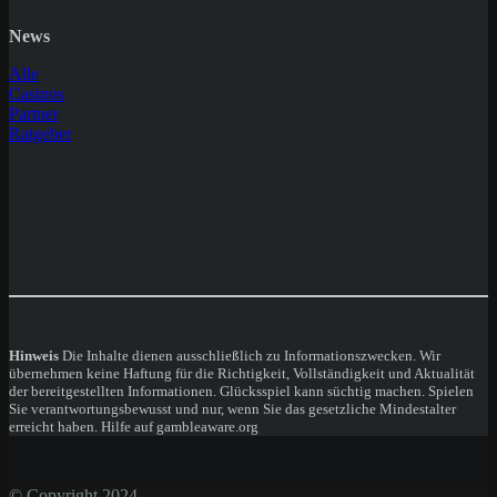
News
Alle
Casinos
Partner
Ratgeber
Hinweis
Die Inhalte dienen ausschließlich zu Informationszwecken. Wir
übernehmen keine Haftung für die Richtigkeit, Vollständigkeit und Aktualität
der bereitgestellten Informationen. Glücksspiel kann süchtig machen. Spielen
Sie verantwortungsbewusst und nur, wenn Sie das gesetzliche Mindestalter
erreicht haben. Hilfe auf gambleaware.org
© Copyright 2024