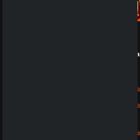
Casino
Review
Betista
Casino
Review
Neueste
Kommenta
Alex
zu
Dazard
rami
zu
CryptoRus
Jens
zu
CryptoRush
200% bis
zu 2.500€
Silizi
zu
CryptoRush
200% bis