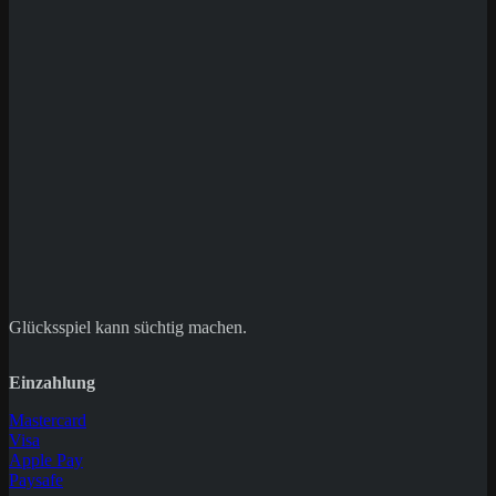
Save my name, email, and website in this
browser for the next time I comment.
Glücksspiel kann süchtig machen.
Einzahlung
Mastercard
Visa
Apple Pay
Paysafe