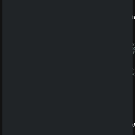
SpinEmpire
SpinB
JAHRESUMSATZ:
JAHRES
10.000.000€
20.000.0
BESITZER:
BESITZE
GBL
Sprut
Solutions
Group
N.V.
B.V.
LIZENZ:
LIZENZ:
Curacao
Curacao
Betista
Quick