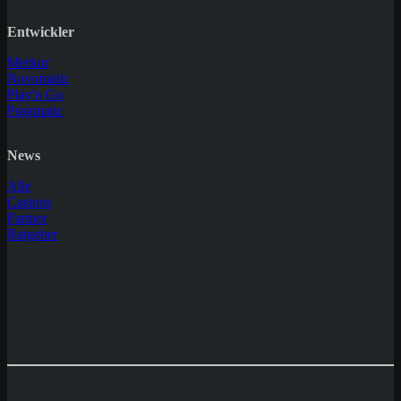
Entwickler
Merkur
Novomatic
Play'n Go
Pragmatic
News
Alle
Casinos
Partner
Ratgeber