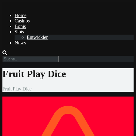
Home
Casinos
Bonis
Slots
Entwickler
News
Fruit Play Dice
Fruit Play Dice