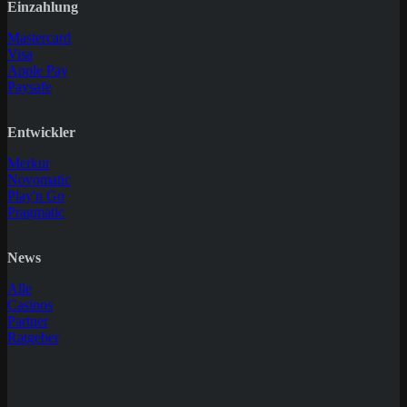
Einzahlung
Mastercard
Visa
Apple Pay
Paysafe
Entwickler
Merkur
Novomatic
Play'n Go
Pragmatic
News
Alle
Casinos
Partner
Ratgeber