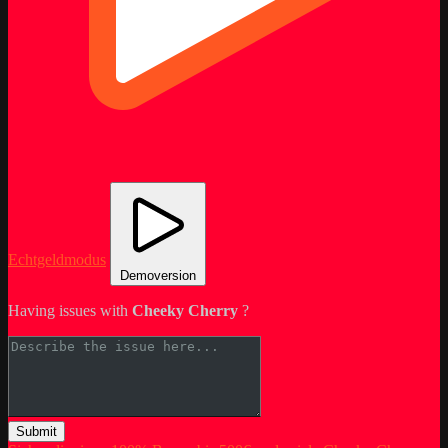
Echtgeldmodus
Demoversion
Having issues with
Cheeky Cherry
?
Submit