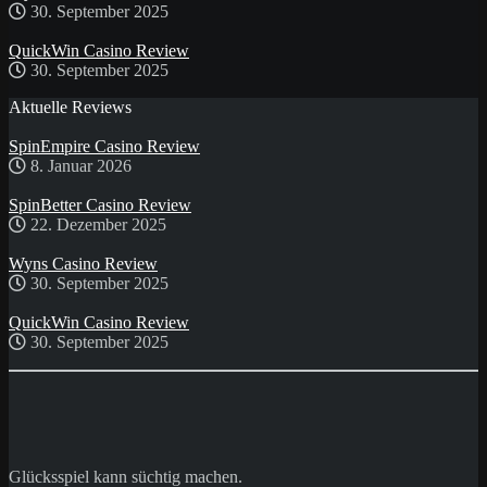
30. September 2025
QuickWin Casino Review
30. September 2025
Aktuelle Reviews
SpinEmpire Casino Review
8. Januar 2026
SpinBetter Casino Review
22. Dezember 2025
Wyns Casino Review
30. September 2025
QuickWin Casino Review
30. September 2025
Glücksspiel kann süchtig machen.