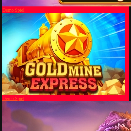
Demo Spiel
Demo Spiel