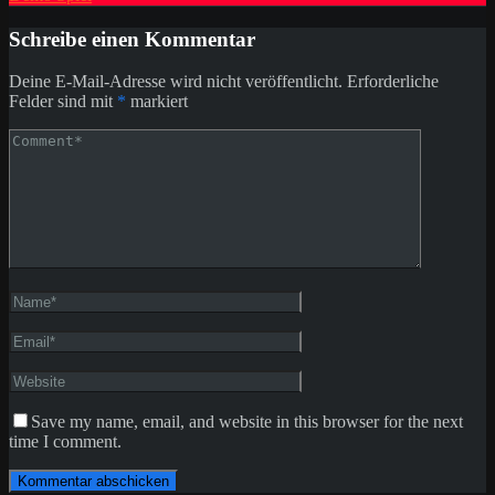
Schreibe einen Kommentar
Deine E-Mail-Adresse wird nicht veröffentlicht.
Erforderliche
Felder sind mit
*
markiert
Save my name, email, and website in this browser for the next
time I comment.