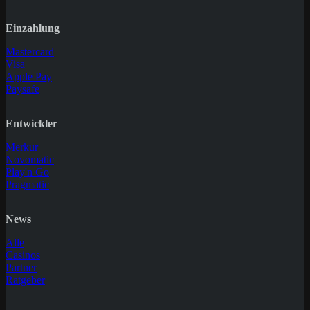
Einzahlung
Mastercard
Visa
Apple Pay
Paysafe
Entwickler
Merkur
Novomatic
Play'n Go
Pragmatic
News
Alle
Casinos
Partner
Ratgeber