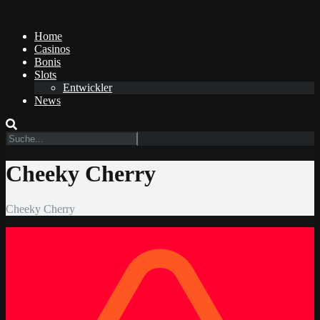
Home
Casinos
Bonis
Slots
Entwickler
News
Cheeky Cherry
Cheeky Cherry