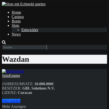
Home
Casinos
Bonis
Slots
Entwickler
News
Wazdan
SpinEmpire
JAHRESUMSATZ:
10.000.000€
BESITZER:
GBL Solutions N.V.
LIZENZ:
Curacao
Jetzt spielen
Mehr Anzeigen