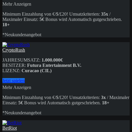
Mehr Anzeigen
Minimum Einzahlung von €/$/£20! Umsatzkriterien:
35x
/
Maximaler Einsatz:
5€
Bonus wird Automatisch gutgeschrieben.
18+
*Neukundenangebot
CryptoRush
JAHRESUMSATZ:
1.000.000€
BESITZER:
Futura Entertainment B.V.
LIZENZ:
Curacao (CIL)
Jetzt spielen
Mehr Anzeigen
Minimum Einzahlung von €/$/£20! Umsatzkriterien:
3x
/ Maximaler
Einsatz:
5€
Bonus wird Automatisch gutgeschrieben.
18+
*Neukundenangebot
BetRiot