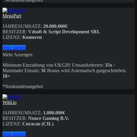
MegaPari
JAHRESUMSATZ:
20.000.000€
BESITZER:
Vdsoft & Script Development SRL
LIZENZ:
Komoren
Jetzt spielen
Mehr Anzeigen
Minimum Einzahlung von €/$/£20! Umsatzkriterien:
35x
/
Maximaler Einsatz:
5€
Bonus wird Automatisch gutgeschrieben.
18+
*Neukundenangebot
Wild.io
JAHRESUMSATZ:
1.000.000€
BESITZER:
Nonce Gaming B.V.
LIZENZ:
Curacao (CIL)
Jetzt spielen