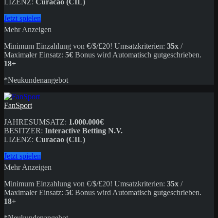
LIZENZ:
Curacao (CIL)
Jetzt spielen
Mehr Anzeigen
Minimum Einzahlung von €/$/£20! Umsatzkriterien:
35x
/
Maximaler Einsatz:
5€
Bonus wird Automatisch gutgeschrieben.
18+
*Neukundenangebot
FanSport
JAHRESUMSATZ:
1.000.000€
BESITZER:
Interactive Betting N.V.
LIZENZ:
Curacao (CIL)
Jetzt spielen
Mehr Anzeigen
Minimum Einzahlung von €/$/£20! Umsatzkriterien:
35x
/
Maximaler Einsatz:
5€
Bonus wird Automatisch gutgeschrieben.
18+
*Neukundenangebot