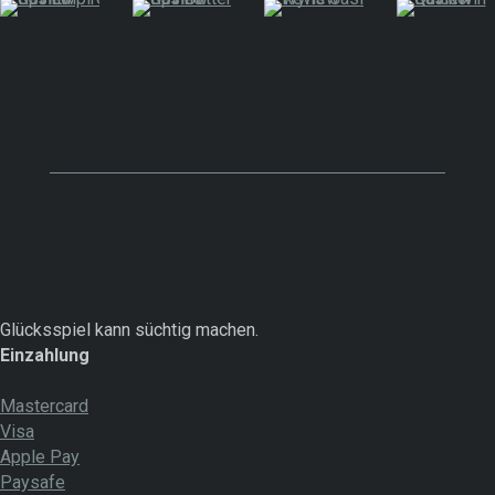
SpinEmpire
SpinBetter
Wyns
Casino
Casino
Casino
Review
Review
Review
8.
22.
30.
Januar
Dezember
September
2026
2025
2025
Glücksspiel kann süchtig machen.
Einzahlung
Mastercard
Visa
Apple Pay
Paysafe