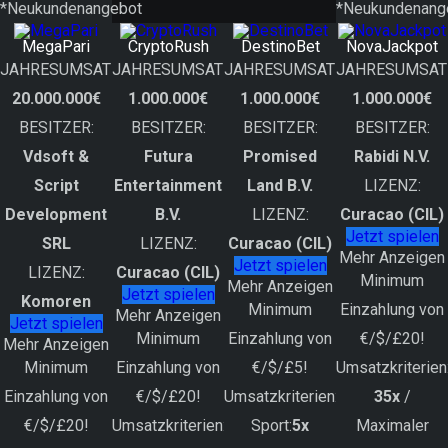
*Neukundenangebot
*Neukundenang
MegaPari
CryptoRush
DestinoBet
NovaJackpot
JAHRESUMSATZ:
JAHRESUMSATZ:
JAHRESUMSATZ:
JAHRESUMSAT
20.000.000€
1.000.000€
1.000.000€
1.000.000€
BESITZER:
BESITZER:
BESITZER:
BESITZER:
Vdsoft &
Futura
Promised
Rabidi N.V.
Script
Entertainment
Land B.V.
LIZENZ:
Development
B.V.
LIZENZ:
Curacao (CIL)
Jetzt spielen
SRL
LIZENZ:
Curacao (CIL)
Mehr Anzeigen
Jetzt spielen
LIZENZ:
Curacao (CIL)
Minimum
Mehr Anzeigen
Jetzt spielen
Komoren
Minimum
Einzahlung von
Mehr Anzeigen
Jetzt spielen
Minimum
Einzahlung von
€/$/£20!
Mehr Anzeigen
Minimum
Einzahlung von
€/$/£5!
Umsatzkriterien
Einzahlung von
€/$/£20!
Umsatzkriterien:
35x
/
€/$/£20!
Umsatzkriterien:
Sport:
5x
Maximaler