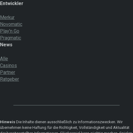
Entwickler
Merkur
Novomatic
Play'n Go
Pragmatic
News
Alle
Casinos
Partner
Ratgeber
Hinweis
Die Inhalte dienen ausschließlich zu Informationszwecken. Wir
übernehmen keine Haftung für die Richtigkeit, Vollständigkeit und Aktualität