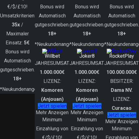
€/$/£10!
Bonus wird
Bonus wird
Bonus wird
Umsatzkriterien:
Automatisch
Automatisch
Automatisch
35x
/
gutgeschrieben.
gutgeschrieben.
gutgeschrieben.
Maximaler
18+
18+
18+
Einsatz:
5€
*Neukundenangebot
*Neukundenangebot
*Neukundenang
Bonus wird
Willbet
Joker8
RocketPlay
Automatisch
JAHRESUMSATZ:
JAHRESUMSATZ:
JAHRESUMSAT
gutgeschrieben.
1.000.000€
1.000.000€
100.000.000€
18+
LIZENZ:
LIZENZ:
BESITZER:
*Neukundenangebot
Komoren
Komoren
Dama NV.
(Anjouan)
(Anjouan)
LIZENZ:
Jetzt spielen
Jetzt spielen
Curacao
Mehr Anzeigen
Mehr Anzeigen
Jetzt spielen
Minimum
Minimum
Mehr Anzeigen
Einzahlung von
Einzahlung von
Minimum
€/$/£10!
€/$/£10!
Einzahlung von