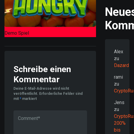
Neue
Komm
Demo Spiel
Alex
zu
Dazard
Schreibe einen
rami
Kommentar
zu
Deine E-Mail-Adresse wird nicht
CryptoRu
veröffentlicht.
Erforderliche Felder sind
mit
*
markiert
Jens
zu
CryptoRu
200%
bis