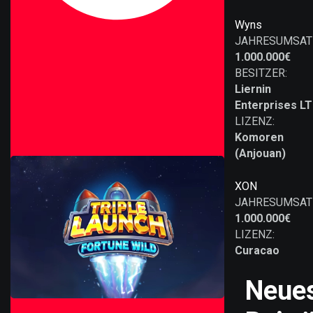
Wyns
JAHRESUMSAT
1.000.000€
BESITZER:
Liernin
Enterprises L
LIZENZ:
Komoren
(Anjouan)
XON
JAHRESUMSAT
1.000.000€
LIZENZ:
Curacao
Neue