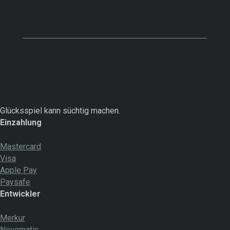
2026
2025
2025
Glücksspiel kann süchtig machen.
Einzahlung
Mastercard
Visa
Apple Pay
Paysafe
Entwickler
Merkur
Novomatic