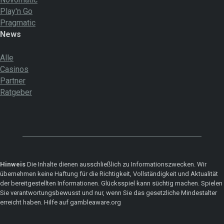
Play'n Go
Pragmatic
News
Alle
Casinos
Partner
Ratgeber
Hinweis
Die Inhalte dienen ausschließlich zu Informationszwecken. Wir
übernehmen keine Haftung für die Richtigkeit, Vollständigkeit und Aktualität
der bereitgestellten Informationen. Glücksspiel kann süchtig machen. Spielen
Sie verantwortungsbewusst und nur, wenn Sie das gesetzliche Mindestalter
erreicht haben. Hilfe auf gambleaware.org