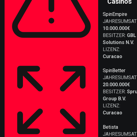
Casinos
SpinEmpire
JAHRESUMSAT
10.000.000€
BESITZER:
GBL
Solutions N.V.
LIZENZ:
Curacao
SpinBetter
JAHRESUMSAT
20.000.000€
BESITZER:
Spru
Group B.V.
LIZENZ:
Curacao
Betista
JAHRESUMSAT