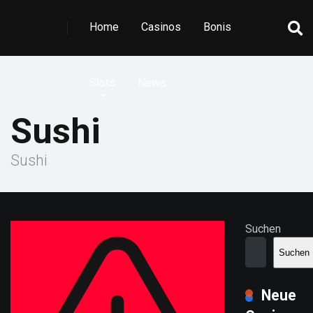
Home
Casinos
Bonis
Slots
News
Sushi
Sushi
Suchen
Suchen
Neue