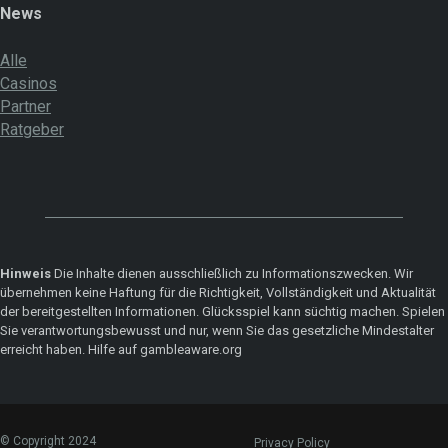
News
Alle
Casinos
Partner
Ratgeber
Hinweis
Die Inhalte dienen ausschließlich zu Informationszwecken. Wir
übernehmen keine Haftung für die Richtigkeit, Vollständigkeit und Aktualität
der bereitgestellten Informationen. Glücksspiel kann süchtig machen. Spielen
Sie verantwortungsbewusst und nur, wenn Sie das gesetzliche Mindestalter
erreicht haben. Hilfe auf gambleaware.org
© Copyright 2024
Privacy Policy