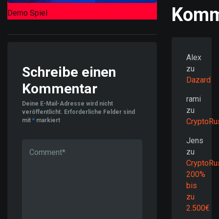
Komm
Demo Spiel
Alex
Schreibe einen
zu
Dazard
Kommentar
rami
Deine E-Mail-Adresse wird nicht
zu
veröffentlicht.
Erforderliche Felder sind
mit
*
markiert
CryptoRu
Jens
zu
CryptoRu
200%
bis
zu
2.500€