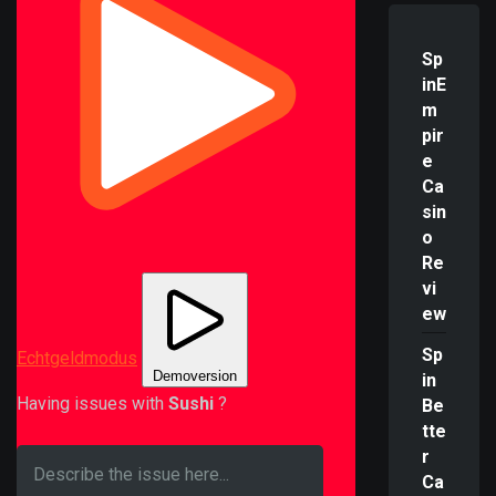
Sp
inE
m
pir
e
Ca
sin
o
Re
vi
ew
Sp
Echtgeldmodus
Demoversion
in
Having issues with
Sushi
?
Be
tte
r
Ca