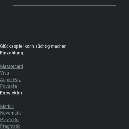
Glücksspiel kann süchtig machen.
Einzahlung
Mastercard
Visa
Apple Pay
Paysafe
Entwickler
Merkur
Novomatic
Play'n Go
Pragmatic