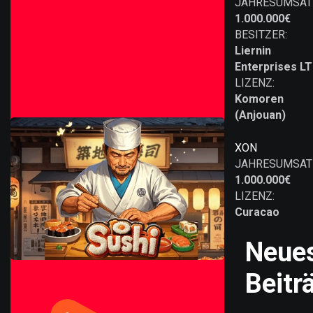
JAHRESUMSAT
1.000.000€
BESITZER:
Liernin
Enterprises L
LIZENZ:
Komoren
(Anjouan)
XON
JAHRESUMSAT
1.000.000€
LIZENZ:
Curacao
Neue
Beitr