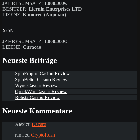
JAHRESUMSATZ:
1.000.000€
BESITZER:
Liernin Enterprises LTD
LIZENZ:
Komoren (Anjouan)
XON
JAHRESUMSATZ:
1.000.000€
LIZENZ:
Curacao
Neueste Beiträge
SpinEmpire Casino Review
SpinBetter Casino Review
Wyns Casino Review
QuickWin Casino Review
Betista Casino Review
Neueste Kommentare
Alex
zu
Dazard
rami
zu
CryptoRush