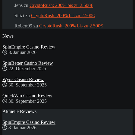
Jens
zu
CryptoRush: 200% bis zu 2.500€
Silizi
zu
CryptoRush: 200% bis zu 2.500€
Robert99
zu
CryptoRush: 200% bis zu 2.500€
News
SpinEmpire Casino Review
8. Januar 2026
SpinBetter Casino Review
22. Dezember 2025
Wyns Casino Review
30. September 2025
QuickWin Casino Review
30. September 2025
Aktuelle Reviews
SpinEmpire Casino Review
8. Januar 2026