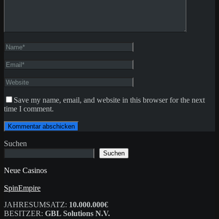
Save my name, email, and website in this browser for the next
time I comment.
Suchen
Suchen
Neue Casinos
SpinEmpire
JAHRESUMSATZ:
10.000.000€
BESITZER:
GBL Solutions N.V.