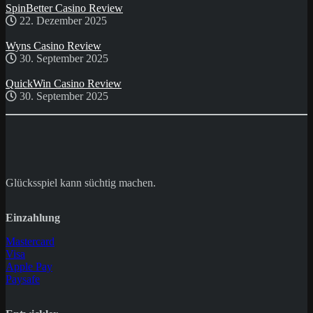
SpinBetter Casino Review
22. Dezember 2025
Wyns Casino Review
30. September 2025
QuickWin Casino Review
30. September 2025
Glücksspiel kann süchtig machen.
Einzahlung
Mastercard
Visa
Apple Pay
Paysafe