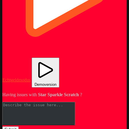
Echtgeldmodus
Demoversion
Having issues with
Star Sparkle Scratch
?