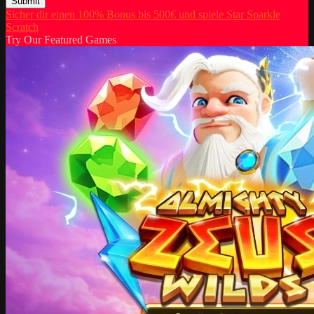
Submit
Sicher dir einen 100% Bonus bis 500€ und spiele Star Sparkle
Scratch
Try Our Featured Games