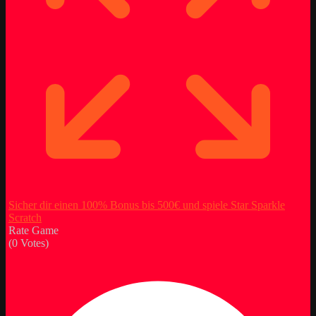
Sicher dir einen 100% Bonus bis 500€ und spiele Star Sparkle
Scratch
Rate Game
(
0
Votes)