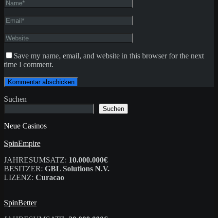
Save my name, email, and website in this browser for the next
time I comment.
Suchen
Suchen
Neue Casinos
SpinEmpire
JAHRESUMSATZ:
10.000.000€
BESITZER:
GBL Solutions N.V.
LIZENZ:
Curacao
SpinBetter