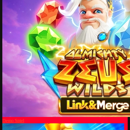
Demo Spiel