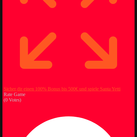
Sicher dir einen 100% Bonus bis 500€ und spiele Santa Yetti
Rate Game
(
0
Votes)