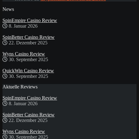
News
SpinEmpire Casino Review
8. Januar 2026
SpinBetter Casino Review
22. Dezember 2025
Wyns Casino Review
30. September 2025
QuickWin Casino Review
30. September 2025
Aktuelle Reviews
SpinEmpire Casino Review
8. Januar 2026
SpinBetter Casino Review
22. Dezember 2025
Wyns Casino Review
30. September 2025