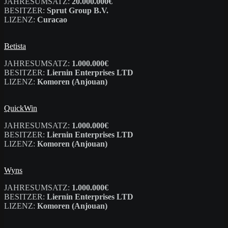
JAHRESUMSATZ:
20.000.000€
BESITZER:
Sprut Group B.V.
LIZENZ:
Curacao
Betista
JAHRESUMSATZ:
1.000.000€
BESITZER:
Liernin Enterprises LTD
LIZENZ:
Komoren (Anjouan)
QuickWin
JAHRESUMSATZ:
1.000.000€
BESITZER:
Liernin Enterprises LTD
LIZENZ:
Komoren (Anjouan)
Wyns
JAHRESUMSATZ:
1.000.000€
BESITZER:
Liernin Enterprises LTD
LIZENZ:
Komoren (Anjouan)