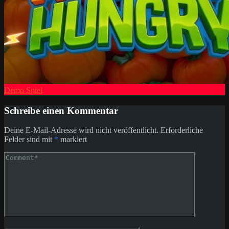
Demo Spiel
Schreibe einen Kommentar
Deine E-Mail-Adresse wird nicht veröffentlicht.
Erforderliche
Felder sind mit
*
markiert