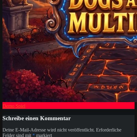
Demo Spiel
Schreibe einen Kommentar
Deine E-Mail-Adresse wird nicht veröffentlicht.
Erforderliche
Felder sind mit
*
markiert