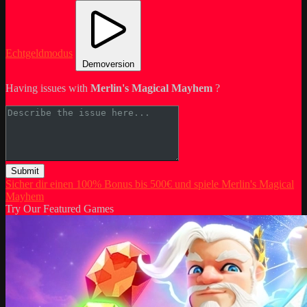
Echtgeldmodus
Demoversion
Having issues with
Merlin's Magical Mayhem
?
Submit
Sicher dir einen 100% Bonus bis 500€ und spiele Merlin's Magical
Mayhem
Try Our Featured Games