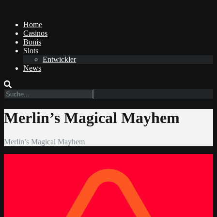
Home
Casinos
Bonis
Slots
Entwickler
News
Merlin’s Magical Mayhem
Merlin’s Magical Mayhem