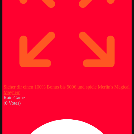
Sicher dir einen 100% Bonus bis 500€ und spiele Merlin's Magical
Mayhem
Rate Game
(
0
Votes)