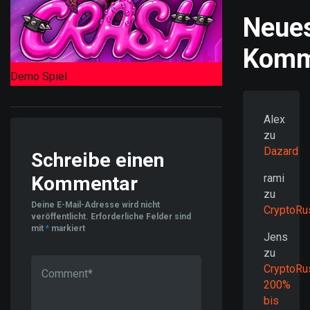
Neue
Komm
Demo Spiel
Alex
zu
Dazard
Schreibe einen
rami
Kommentar
zu
Deine E-Mail-Adresse wird nicht
CryptoRu
veröffentlicht.
Erforderliche Felder sind
mit
*
markiert
Jens
zu
CryptoRu
200%
bis