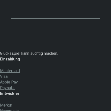
2026
2025
2025
Glücksspiel kann süchtig machen.
Einzahlung
Mastercard
Visa
Apple Pay
Paysafe
Entwickler
Merkur
Novomatic