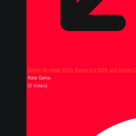
Sicher dir einen 100% Bonus bis 500€ und spiele C
Rate Game
(
0
Votes)