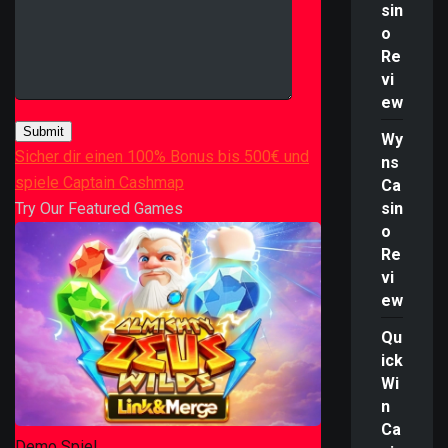
sin
o
Re
vi
ew
Submit
Wy
Sicher dir einen 100% Bonus bis 500€ und
ns
spiele Captain Cashmap
Ca
sin
Try Our Featured Games
o
Re
vi
ew
Qu
ick
Wi
n
Ca
Demo Spiel