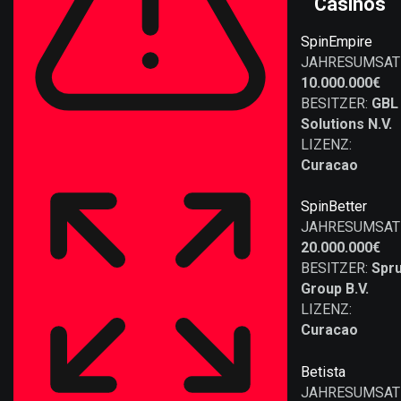
Casinos
SpinEmpire
JAHRESUMSAT
10.000.000€
BESITZER:
GBL
Solutions N.V.
LIZENZ:
Curacao
SpinBetter
JAHRESUMSAT
20.000.000€
BESITZER:
Spru
Group B.V.
LIZENZ:
Curacao
Betista
JAHRESUMSAT