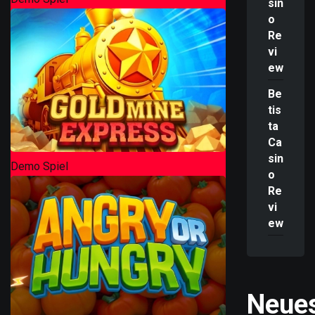
sin
o
Re
vi
ew
Be
tis
ta
Ca
sin
Demo Spiel
o
Re
vi
ew
Neue