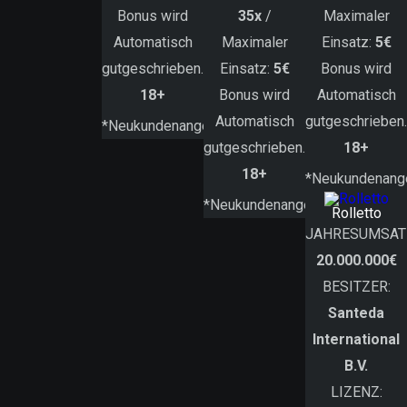
Bonus wird
35x
/
Maximaler
Automatisch
Maximaler
Einsatz:
5€
gutgeschrieben.
Einsatz:
5€
Bonus wird
18+
Bonus wird
Automatisch
Automatisch
gutgeschrieben.
*Neukundenangebot
gutgeschrieben.
18+
18+
*Neukundenang
*Neukundenangebot
Rolletto
JAHRESUMSAT
20.000.000€
BESITZER:
Santeda
International
B.V.
LIZENZ: