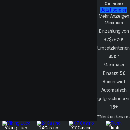
Curacao
Jetzt spielen
Mehr Anzeigen
Minimum
Einzahlung von
€/$/£20!
Umsatzkriterien
35x
/
Maximaler
Einsatz:
5€
Bonus wird
Automatisch
gutgeschrieben.
18+
*Neukundenang
Viking Luck
24Casino
X7 Casino
Flush