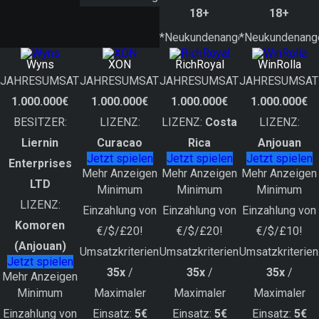
18+
18+
*Neukundenangebot
*Neukundenang
Wyns
XON
RichRoyal
WinRolla
JAHRESUMSATZ:
JAHRESUMSATZ:
JAHRESUMSATZ:
JAHRESUMSAT
1.000.000€
1.000.000€
1.000.000€
1.000.000€
BESITZER:
LIZENZ:
LIZENZ:
Costa
LIZENZ:
Liernin
Curacao
Rica
Anjouan
Jetzt spielen
Jetzt spielen
Jetzt spielen
Enterprises
Mehr Anzeigen
Mehr Anzeigen
Mehr Anzeigen
LTD
Minimum
Minimum
Minimum
LIZENZ:
Einzahlung von
Einzahlung von
Einzahlung von
Komoren
€/$/£20!
€/$/£20!
€/$/£10!
(Anjouan)
Umsatzkriterien:
Umsatzkriterien:
Umsatzkriterien
Jetzt spielen
35x
/
35x
/
35x
/
Mehr Anzeigen
Minimum
Maximaler
Maximaler
Maximaler
Einzahlung von
Einsatz:
5€
Einsatz:
5€
Einsatz:
5€