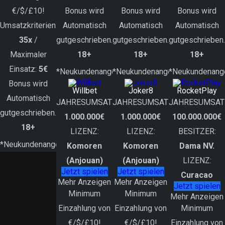
€/$/£10!
Bonus wird
Bonus wird
Bonus wird
Umsatzkriterien:
Automatisch
Automatisch
Automatisch
35x
/
gutgeschrieben.
gutgeschrieben.
gutgeschrieben.
Maximaler
18+
18+
18+
Einsatz:
5€
*Neukundenangebot
*Neukundenangebot
*Neukundenang
Bonus wird
Willbet
Joker8
RocketPlay
Automatisch
JAHRESUMSATZ:
JAHRESUMSATZ:
JAHRESUMSAT
gutgeschrieben.
1.000.000€
1.000.000€
100.000.000€
18+
LIZENZ:
LIZENZ:
BESITZER:
*Neukundenangebot
Komoren
Komoren
Dama NV.
(Anjouan)
(Anjouan)
LIZENZ:
Jetzt spielen
Jetzt spielen
Curacao
Mehr Anzeigen
Mehr Anzeigen
Jetzt spielen
Minimum
Minimum
Mehr Anzeigen
Einzahlung von
Einzahlung von
Minimum
€/$/£10!
€/$/£10!
Einzahlung von