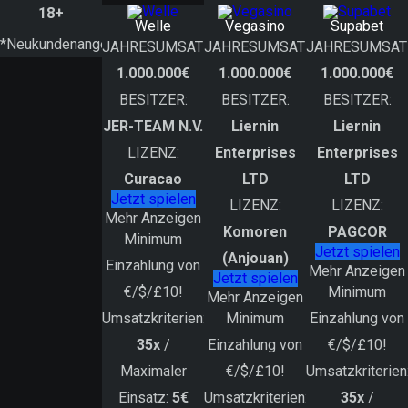
18+
Welle
Vegasino
Supabet
*Neukundenangebot
JAHRESUMSATZ:
JAHRESUMSATZ:
JAHRESUMSAT
1.000.000€
1.000.000€
1.000.000€
BESITZER:
BESITZER:
BESITZER:
JER-TEAM N.V.
Liernin
Liernin
LIZENZ:
Enterprises
Enterprises
Curacao
LTD
LTD
Jetzt spielen
LIZENZ:
LIZENZ:
Mehr Anzeigen
Komoren
PAGCOR
Minimum
Jetzt spielen
(Anjouan)
Einzahlung von
Mehr Anzeigen
Jetzt spielen
€/$/£10!
Minimum
Mehr Anzeigen
Umsatzkriterien:
Minimum
Einzahlung von
35x
/
Einzahlung von
€/$/£10!
Maximaler
€/$/£10!
Umsatzkriterien
Einsatz:
5€
Umsatzkriterien:
35x
/