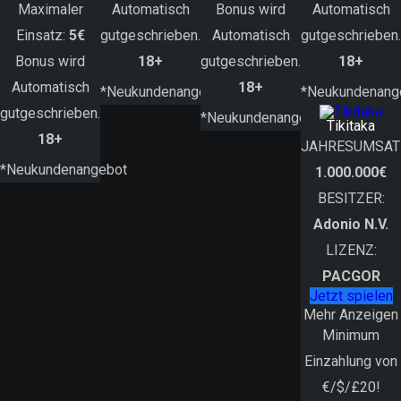
Maximaler
Automatisch
Bonus wird
Automatisch
Einsatz:
5€
gutgeschrieben.
Automatisch
gutgeschrieben.
Bonus wird
18+
gutgeschrieben.
18+
Automatisch
18+
*Neukundenangebot
*Neukundenang
gutgeschrieben.
*Neukundenangebot
Tikitaka
18+
JAHRESUMSAT
*Neukundenangebot
1.000.000€
BESITZER:
Adonio N.V.
LIZENZ:
PACGOR
Jetzt spielen
Mehr Anzeigen
Minimum
Einzahlung von
€/$/£20!